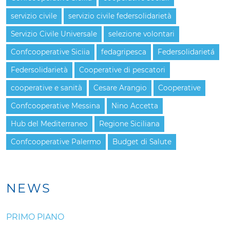
servizio civile
servizio civile federsolidarietà
Servizio Civile Universale
selezione volontari
Confcooperative Siciia
fedagripesca
Federsolidarietá
Federsolidarietà
Cooperative di pescatori
cooperative e sanità
Cesare Arangio
Cooperative
Confcooperative Messina
Nino Accetta
Hub del Mediterraneo
Regione Siciliana
Confcooperative Palermo
Budget di Salute
NEWS
PRIMO PIANO