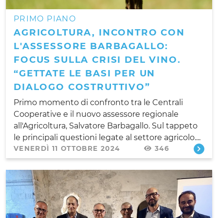
PRIMO PIANO
AGRICOLTURA, INCONTRO CON
L'ASSESSORE BARBAGALLO:
FOCUS SULLA CRISI DEL VINO.
“GETTATE LE BASI PER UN
DIALOGO COSTRUTTIVO”
Primo momento di confronto tra le Centrali
Cooperative e il nuovo assessore regionale
all'Agricoltura, Salvatore Barbagallo. Sul tappeto
le principali questioni legate al settore agricolo....
VENERDÌ 11 OTTOBRE 2024
346