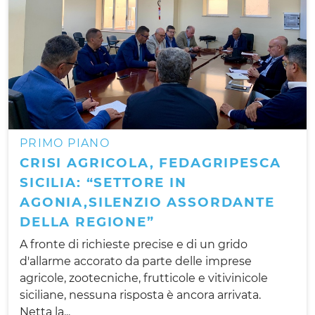
PRIMO PIANO
CRISI AGRICOLA, FEDAGRIPESCA
SICILIA: “SETTORE IN
AGONIA,SILENZIO ASSORDANTE
DELLA REGIONE”
A fronte di richieste precise e di un grido
d'allarme accorato da parte delle imprese
agricole, zootecniche, frutticole e vitivinicole
siciliane, nessuna risposta è ancora arrivata.
Netta la...