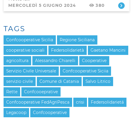
MERCOLEDÌ 5 GIUGNO 2024
380
TAGS
Confcooperative Sicilia
Regione Siciliana
cooperative sociali
Federsolidarietà
Gaetano Mancini
agricoltura
Alessandro Chiarelli
Cooperative
Servizio Civile Universale
Confcooperative Siciia
servizio civile
Comune di Catania
Salvo Litrico
Rette
Confcooeprative
Confcooperative FedAgriPesca
crisi
Federsolidarietá
Legacoop
Confcooperative