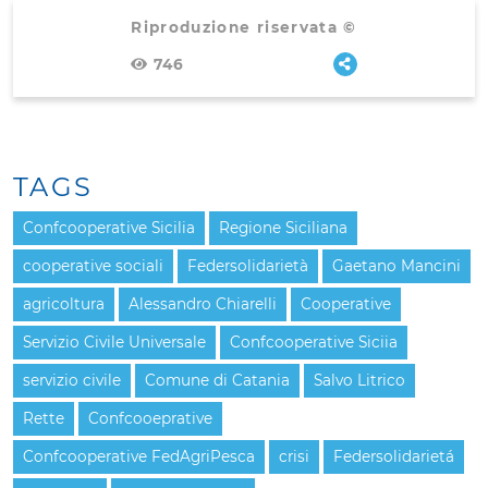
Riproduzione riservata ©
746
TAGS
Confcooperative Sicilia
Regione Siciliana
cooperative sociali
Federsolidarietà
Gaetano Mancini
agricoltura
Alessandro Chiarelli
Cooperative
Servizio Civile Universale
Confcooperative Siciia
servizio civile
Comune di Catania
Salvo Litrico
Rette
Confcooeprative
Confcooperative FedAgriPesca
crisi
Federsolidarietá