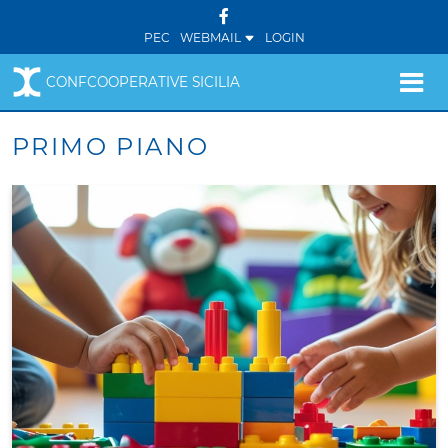
PEC
WEBMAIL
LOGIN
CONFCOOPERATIVE SICILIA
PRIMO PIANO